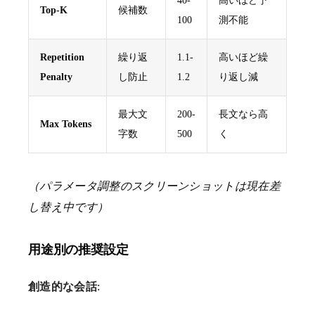
40-
高いほど予
Top-K
候補数
100
測不能
Repetition
繰り返
1.1-
高いほど繰
Penalty
し防止
1.2
り返し減
最大文
200-
長文なら高
Max Tokens
字数
500
く
（パラメータ調整のスクリーンショットは現在差
し替え中です）
用途別の推奨設定
創造的な会話
: