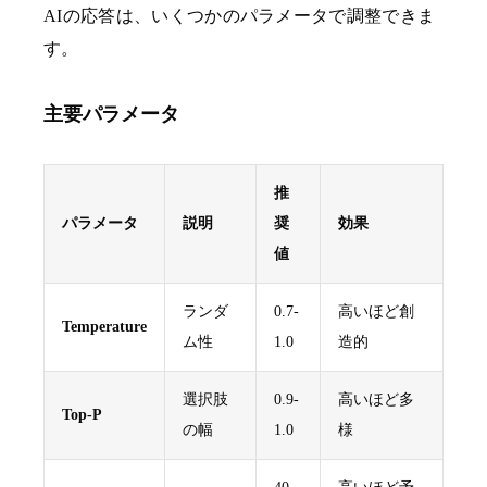
AIの応答は、いくつかのパラメータで調整できま
す。
主要パラメータ
推
パラメータ
説明
奨
効果
値
ランダ
0.7-
高いほど創
Temperature
ム性
1.0
造的
選択肢
0.9-
高いほど多
Top-P
の幅
1.0
様