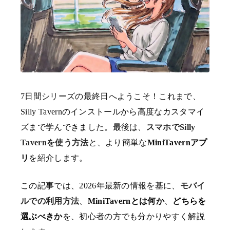
7日間シリーズの最終日へようこそ！これまで、
Silly Tavernのインストールから高度なカスタマイ
ズまで学んできました。最後は、
スマホでSilly
Tavernを使う方法
と、より簡単な
MiniTavernアプ
リ
を紹介します。
この記事では、2026年最新の情報を基に、
モバイ
ルでの利用方法
、
MiniTavernとは何か
、
どちらを
選ぶべきか
を、初心者の方でも分かりやすく解説