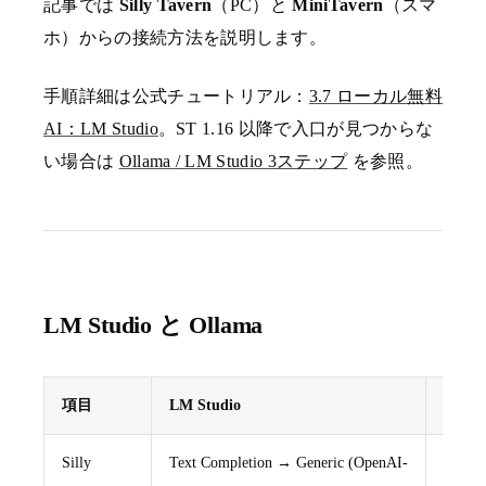
記事では
Silly Tavern
（PC）と
MiniTavern
（スマ
ホ）からの接続方法を説明します。
手順詳細は公式チュートリアル：
3.7 ローカル無料
AI：LM Studio
。ST 1.16 以降で入口が見つからな
い場合は
Ollama / LM Studio 3ステップ
を参照。
LM Studio と Ollama
項目
LM Studio
Ollam
Silly
Text Completion → Generic (OpenAI-
Text 