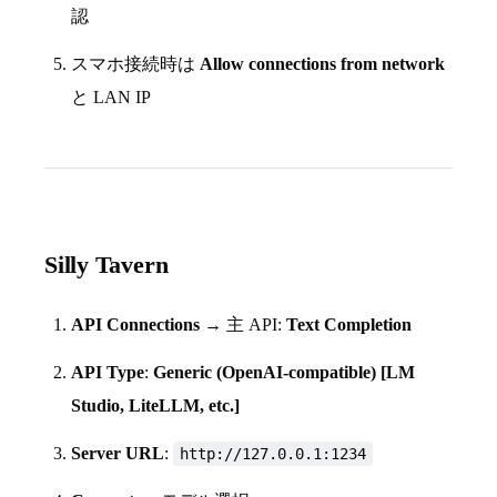
認
スマホ接続時は
Allow connections from network
と LAN IP
Silly Tavern
API Connections
→ 主 API:
Text Completion
API Type
:
Generic (OpenAI-compatible) [LM
Studio, LiteLLM, etc.]
Server URL
:
http://127.0.0.1:1234